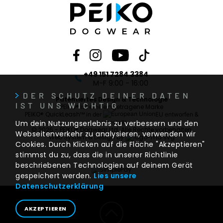
+49 151 7284 3384
M-F 9:00 - 16:00
DER SCHUTZ DEINER DATEN
Patentiertes Design & Technologie
IST UNS WICHTIG
PEIKO® ist eine eingetragene Marke
PEIKO® QuickLeash™
in der
EU entworfen &
Um dein Nutzungserlebnis zu verbessern und den
hergestellt
© 2026 - PEIKO® Dogwear Ltd. Alle Rechte vorbehalten
Webseitenverkehr zu analysieren, verwenden wir
Web System & Design by
Cookies. Durch Klicken auf die Fläche "Akzeptieren"
stimmst du zu, dass die in unserer Richtlinie
beschriebenen Technologien auf deinem Gerät
gespeichert werden.
Lies unsere
Datenschutzerklärung
AKZEPTIEREN