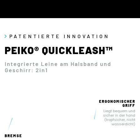
PATENTIERTE INNOVATION
PEIKO® QUICKLEASH™
Integrierte Leine am Halsband und
Geschirr: 2in1
ERGONOMISCHER
GRIFF
Liegt bequem und
sicher in der hand
(tropfsicher, nicht
wasserdicht)
BREMSE