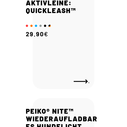
AKTIVLEINE:
QUICKLEASH™
29.90
€
.
PEIKO® NITE™
WIEDERAUFLADBAR
ES HUNDELICHT,