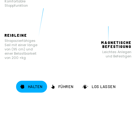
Komfortable
Stoppfunktion
REIßLEINE
Strapazierfähiges
MAGNETISCHE
Seil mit einer länge
BEFESTIGUNG
von (95 cm) und
Leichtes Anlegen
einer Belastbarkeit
und Befestigen
von 200 +kg
HALTEN
FÜHREN
LOS LASSEN