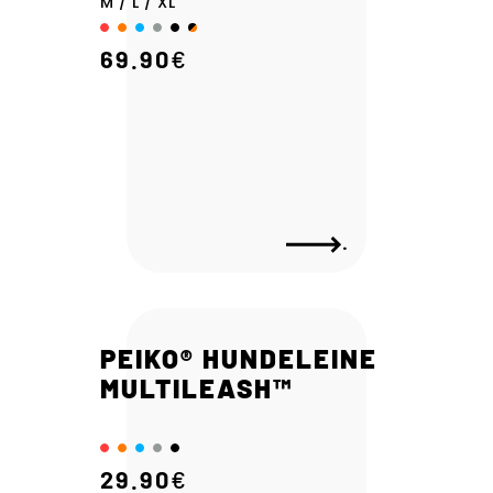
M / L / XL
69.90
€
.
PEIKO® HUNDELEINE
MULTILEASH™
29.90
€