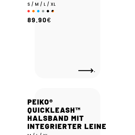
S / M / L / XL
89.90
€
.
PEIKO®
QUICKLEASH™
HALSBAND MIT
INTEGRIERTER LEINE