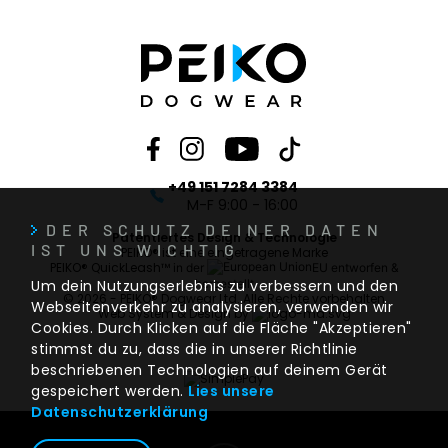
+49 151 7284 3384
M-F 9:00 - 16:00
DER SCHUTZ DEINER DATEN
Patentiertes Design & Technologie
IST UNS WICHTIG
PEIKO® ist eine eingetragene Marke
PEIKO® QuickLeash™
in der
EU entworfen &
Um dein Nutzungserlebnis zu verbessern und den
hergestellt
© 2026 - PEIKO® Dogwear Ltd. Alle Rechte vorbehalten
Webseitenverkehr zu analysieren, verwenden wir
Web System & Design by
Cookies. Durch Klicken auf die Fläche "Akzeptieren"
stimmst du zu, dass die in unserer Richtlinie
beschriebenen Technologien auf deinem Gerät
gespeichert werden.
Lies unsere
Datenschutzerklärung