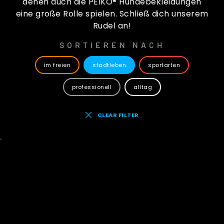
denen auch die PEIKO® Hundebekleidungen
eine große Rolle spielen. Schließ dich unserem
Rudel an!
SORTIEREN NACH
im freien
stadtleben
sportarten
professionell
alltag
CLEAR FILTER
˙